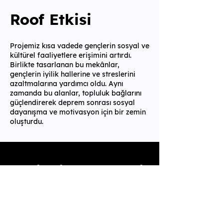
Roof Etkisi
Projemiz kısa vadede gençlerin sosyal ve
kültürel faaliyetlere erişimini artırdı.
Birlikte tasarlanan bu mekânlar,
gençlerin iyilik hallerine ve streslerini
azaltmalarına yardımcı oldu. Aynı
zamanda bu alanlar, topluluk bağlarını
güçlendirerek deprem sonrası sosyal
dayanışma ve motivasyon için bir zemin
oluşturdu.
Projenin Geleceği
Uzun vadede hedefimiz, gençlerle birlikte
tasarladığımız konteyner gençlik
merkezlerinin, sadece kısa vadeli birer