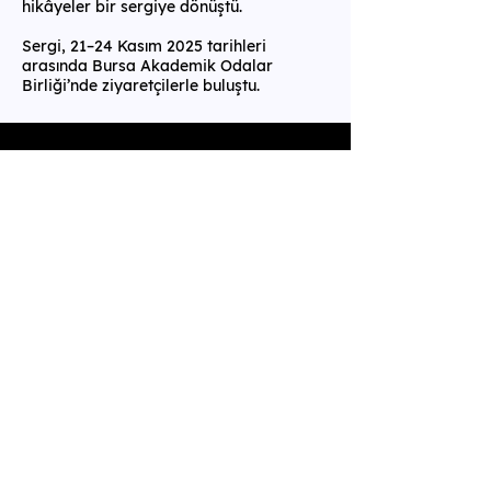
hikâyeler bir sergiye dönüştü.
Sergi, 21–24 Kasım 2025 tarihleri
arasında Bursa Akademik Odalar
Birliği’nde ziyaretçilerle buluştu.
Projenin Geleceği
Kente dair müşterekleri ve dayanışma
anlatılarını çoğaltmak, kentlilerin ortak
deneyimlerini görünür kılmak için
sofralarda buluşmaya, hikâyelerin
izlerini takip etmeye devam edeceğiz.
Adress
Küçük Esat Semt Hali