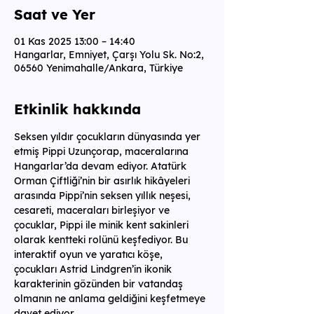
Saat ve Yer
01 Kas 2025 13:00 – 14:40
Hangarlar, Emniyet, Çarşı Yolu Sk. No:2,
06560 Yenimahalle/Ankara, Türkiye
Etkinlik hakkında
Seksen yıldır çocukların dünyasında yer 
etmiş Pippi Uzunçorap, maceralarına 
Hangarlar’da devam ediyor. Atatürk 
Orman Çiftliği’nin bir asırlık hikâyeleri 
arasında Pippi’nin seksen yıllık neşesi, 
cesareti, maceraları birleşiyor ve 
çocuklar, Pippi ile minik kent sakinleri 
olarak kentteki rolünü keşfediyor. Bu 
interaktif oyun ve yaratıcı köşe, 
çocukları Astrid Lindgren’in ikonik 
karakterinin gözünden bir vatandaş 
olmanın ne anlama geldiğini keşfetmeye 
davet ediyor. 